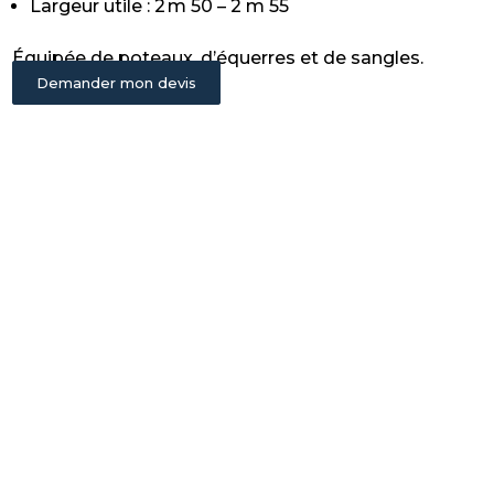
Largeur utile : 2 m 50 – 2 m 55
Équipée de poteaux, d’équerres et de sangles.
Demander mon devis