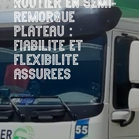
ROUTIER EN SEMI-
REMORQUE
PLATEAU :
FIABILITÉ ET
FLEXIBILITÉ
ASSURÉES